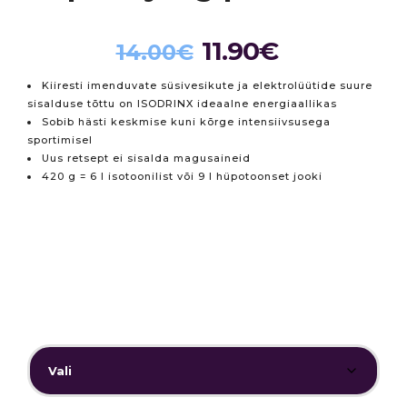
11.90
€
Algne
Praegune
14.00
€
hind
hind
oli:
on:
14.00€.
11.90€.
Kiiresti imenduvate süsivesikute ja elektrolüütide suure
sisalduse tõttu on ISODRINX ideaalne energiaallikas
Sobib hästi keskmise kuni kõrge intensiivsusega
sportimisel
Uus retsept ei sisalda magusaineid
420 g = 6 l isotoonilist või 9 l hüpotoonset jooki