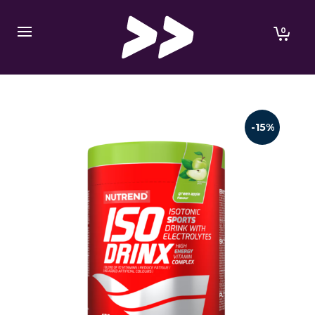
0
-15%