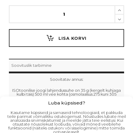
NUTREND:
420g
spordijoogipulber
quantity
LISA KORVI
Soovituslik tarbimine
Soovitatav annus:
ISOtoonilise joogi lahjendussuhe on 35 g (kergelt kuhjaga
kulbi täis) 500 ml vee kohta (osmolaalsus 275 kuni 305
mOsm/kg).
Luba küpsised?
Spordijoogi lahjendus on 35 g 750 ml vee kohta
Kasutame küpsiseid ja sarnaseid tehnoloogiaid, et pakkuda
(osmolaalsus alla 250 mOsm/kg).
teile parimat võimalikku ostukogemust. Nõustudes lubate meil
analüüsida sirvimiskäitumist ja meelde jätta teie eelistusi. Kui
Kasutamine: kergelt kuhjaga kulbi täis = ca. 35 g. Segage
otsustate nõusolekust loobuda, võivad mõned veebilehe
veega vastavalt soovitatud annusele. Ärge kasutage
funktsioonid (näiteks ostukorv või sisselogimine) mitte toimida
mineraalvett.
ootuspäraselt.